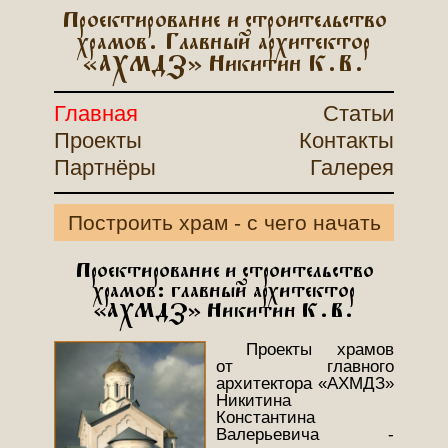
Проектирование и строительство
храмов. Главный архитектор
«АХМДЗ» Никитин К.В.
Главная
Статьи
Проекты
Контакты
Партнёры
Галерея
Построить храм - с чего начать
Проектирование и строительство
храмов: главный архитектор
«АХМДЗ» Никитин К.В.
Проекты храмов
от главного
архитектора «АХМДЗ»
Никитина
Константина
Валерьевича -