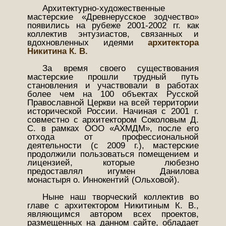
Архитектурно-художественные
мастерские «Древнерусское зодчество»
появились на рубеже 2001-2002 гг. как
коллектив энтузиастов, связанных и
вдохновленных идеями
архитектора
Никитина К. В.
За время своего существования
мастерские прошли трудный путь
становления и участвовали в работах
более чем на 100 объектах Русской
Православной Церкви на всей территории
исторической России. Начиная с 2001 г.
совместно с архитектором Соколовым Д.
С. в рамках ООО «АХМДМ», после его
отхода от профессиональной
деятельности (с 2009 г.), мастерские
продолжили пользоваться помещением и
лицензией, которые любезно
предоставлял игумен Данилова
монастыря о. Иннокентий (Ольховой).
Ныне наш творческий коллектив во
главе с архитектором Никитиным К. В.,
являющимся автором всех проектов,
размещенных на данном сайте, обладает