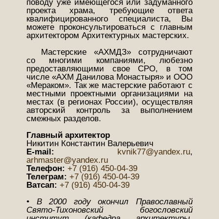
поводу уже имеющегося или задуманного
проекта храма, требующие ответа
квалифицированного специалиста, Вы
можете проконсультироваться с главным
архитектором Архитектурных мастерских.
Мастерские «АХМДЗ» сотрудничают
со многими компаниями, любезно
предоставляющими свое СРО, в том
числе «АХМ Данилова Монастыря» и ООО
«Мераком». Так же мастерские работают с
местными проектными организациями на
местах (в регионах России), осуществляя
авторский контроль за выполнением
смежных разделов.
Главный архитектор
Никитин Константин Валерьевич
Е-mail:
kvnik77@yandex.ru
,
arhmaster@yandex.ru
Телефон:
+7 (916) 450-04-39
Телеграм:
+7 (916) 450-04-39
Ватсап:
+7 (916) 450-04-39
• В 2000 году окончил Православный
Свято-Тихоновский богословский
институт (кафедра архитектуры,