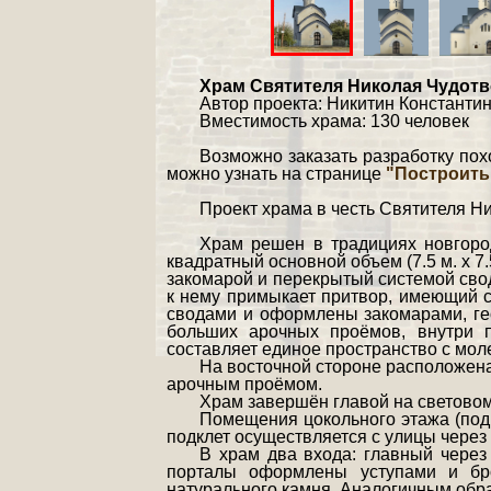
Храм Святителя Николая Чудотв
Автор проекта: Никитин Константи
Вместимость храма: 130 человек
Возможно заказать разработку пох
можно узнать на странице
"Построить 
Проект храма в честь Святителя Ни
Храм решен в традициях новгоро
квадратный основной объем (7.5 м. х 7
закомарой и перекрытый системой свод
к нему примыкает притвор, имеющий с
сводами и оформлены закомарами, ге
больших арочных проёмов, внутри 
составляет единое пространство с мол
На восточной стороне расположена
арочным проёмом.
Храм завершён главой на светово
Помещения цокольного этажа (под
подклет осуществляется с улицы через
В храм два входа: главный чере
порталы оформлены уступами и бро
натурального камня. Аналогичным обр