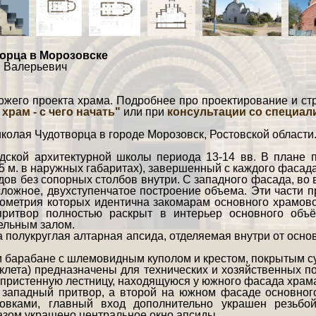
орца в Морозовске
н Валерьевич
ожего проекта храма. Подробнее про проектирование и ст
храм - с чего начать"
или при
консультации со специал
колая Чудотворца в городе Морозовск, Ростовской области
дской архитектурной школы периода 13-14 вв. В плане п
.5 м. в наружных габаритах), завершенный с каждого фасад
ов без сопорных столбов внутри. С западного фасада, во 
ложное, двухступенчатое построение объема. Эти части 
ометрия которых идентична закомарам основного храмово
притвор полностью раскрыт в интерьер основного объ
ельным залом.
 полукруглая алтарная апсида, отделяемая внутри от осно
м барабане с шлемовидным куполом и крестом, покрытым с
клета) предназначены для технических и хозяйственных п
 пристенную лестницу, находящуюся у южного фасада храм
з западный притвор, а второй на южном фасаде основног
вками, главный вход дополнительно украшен резьбой
азом украшено центральное окно апсиды.