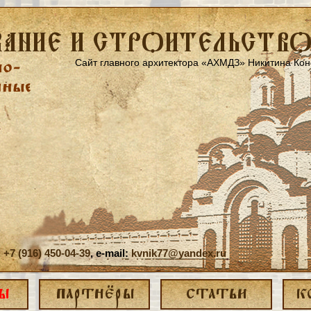
АНИЕ И СТРОИТЕЛЬСТВ
Сайт главного архитектора «АХМДЗ» Никитина Ко
:
+7 (916) 450-04-39
, e-mail:
kvnik77@yandex.ru
Ы
ПАРТНЁРЫ
СТАТЬИ
К