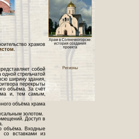
Храм в Солнечногорске:
история создания
роительство храмов
проекта
истом
.
.
Регионы
редставляет собой
а одной стрельчатой
всю ширину здания,
притвора перекрыты
го объёма. За счёт
ёма и, тем самым,
вного объёма храма
усальным золотом.
омещений. Доступ в
а.
о объёма. Входные
 со вставками из